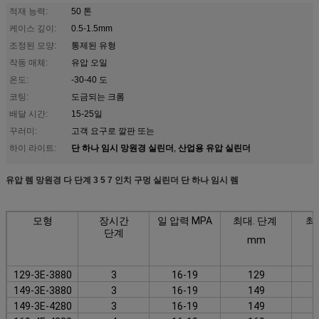
적재 능력:
50 톤
케이스 깊이:
0.5-1.5mm
조정된 모양:
통제된 유형
작동 매체:
유압 오일
온도:
-30-40 도
코팅:
도금되는 크롬
배달 시간:
15-25일
꾸러미:
고객 요구로 깔판 또는
단 하나 임시 망원경 실린더
산업용 유압 실린더
하이 라이트:
,
유압 렘 망원경 다 단계 3 5 7 인치 구멍 실린더 단 하나 임시 렘
모형
장시간
일 압력 MPA
최대. 단계
최
단계
mm
129-3E-3880
3
16-19
129
149-3E-3880
3
16-19
149
149-3E-4280
3
16-19
149