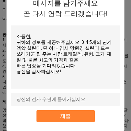
메시지를 남겨주세요
E. 압력 등급 (PSI)
F. 구멍 직경 (인치)
곧 다시 연락 드리겠습니다!
G. 신청 세부사항
판매 후 서비스:
1. 각종 가동 지시: 제품은 통제, 받 검사 통제, 표본 추출 검사 가동 지
시, 가공 질 검사 가동 지시 등 검열합니다
2. 전 판매 서비스와 자유로운 의논 서비스.
3. 품질 관리 서비스는 전 합격, 출발 검사, 도착 검사, PDI 납품 검사를
포함합니다.
4. 보증 기간은 보장 지시 (1 년 2000를 첫째로 오다 어느것이건이) 시
간 복종됩니다.
5. 보장 도중 자유로운 판매 후 서비스는 질 문제점에 기인한 문제를
나타납니다; 무엇이든 비 질 문제는 관련된 기준에 따라, 우리 매길 것
입니다 정비 요금을 발생했습니다.
6. 판매 문제 후에를 위한 봉사 센터 전 세계.
제품:
망원경 실린더는 끌어 넣어진 길이와 비교된 훌륭한 장시간 길이를 달
제출
성하는 동축 배열에 있는 2개 이상 피스톤간을 비치하고 있습니다. 외
력은 끌어 넣어진 위치에 실린더를 돌려보낼 것을 요구됩니다. 단 하나
행동 실린더를 위한 전형적인 신청은 포크의 짐이 실린더를 도로 밀치
는 적재용 트럭입니다.