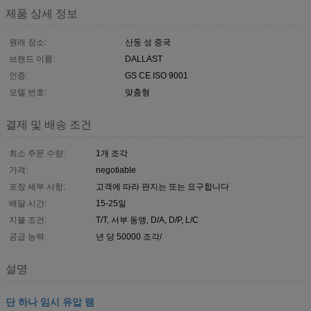
제품 상세 정보
원래 장소:
산둥 성 중국
브랜드 이름:
DALLAST
인증:
GS CE ISO 9001
모델 번호:
맞춤형
결제 및 배송 조건
최소 주문 수량:
1개 조각
가격:
negotiable
포장 세부 사항:
고객에 따라 판지는 또는 요구합니다
배달 시간:
15-25일
지불 조건:
T/T, 서부 동맹, D/A, D/P, L/C
공급 능력:
년 당 50000 조각/
설명
단 하나 임시 유압 램