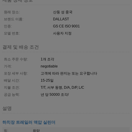
원래 장소:
산둥 성 중국
브랜드 이름:
DALLAST
인증:
GS CE ISO 9001
모델 번호:
사용자 지정
결제 및 배송 조건
최소 주문 수량:
1개 조각
가격:
negotiable
포장 세부 사항:
고객에 따라 판지는 또는 요구합니다
배달 시간:
15-25일
지불 조건:
T/T, 서부 동맹, D/A, D/P, L/C
공급 능력:
년 당 50000 조각/
설명
하치장 트레일러 액압 실린더
힘:
유압