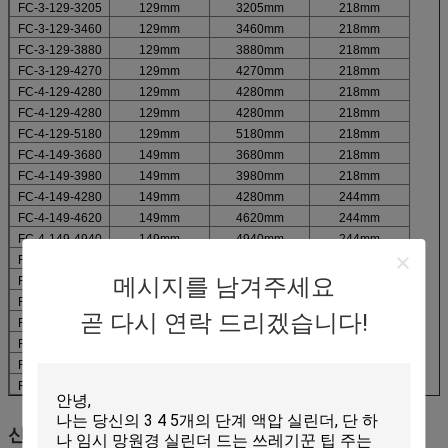
FC-3-129-3205
129mm
3205mm
218mm
FC-3-129-3460
129mm
3460mm
218mm
FC-3-129-3880
129mm
3880mm
218mm
FC-3-129-4270
129mm
4270mm
218mm
FC-4-129-4280
129mm
4280mm
218mm
FC-4-129-4280
129mm
4280mm
218mm
FC-4-129-5180
129mm
5180mm
218mm
FC-4-149-3680
149mm
3680mm
218mm
FC-4-149-3980
149mm
3980mm
218mm
FC-4-149-4280
149mm
4280mm
244mm
FC-4-149-4620
149mm
4620mm
244mm
FC-4-149-4940
149mm
4940mm
244mm
FC-4-149-5180
149mm
5180mm
244mm
메시지를 남겨주세요
FC-4-149-5460
149mm
5460mm
244mm
FC-4-169-4280
169mm
4280mm
244mm
곧 다시 연락 드리겠습니다!
FC-4-169-4620
169mm
4620mm
244mm
FC-4-169-4940
169mm
4940mm
244mm
FC-4-169-5180
169mm
5180mm
244mm
FC-4-169-5460
169mm
5460mm
244mm
신청: