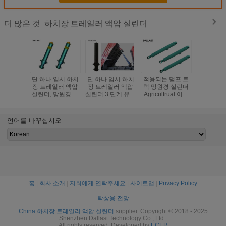
하치장 트레일러 액압 실린더
더 많은 것
단 하나 임시 하치
단 하나 임시 하치
적용되는 덤프 트
농업 하치
장 트레일러 액압
장 트레일러 액압
럭 망원경 실린더
일러 액압
실린더, 망원경 덤
실린더 3 단계 유형
Agricultrual 이중
다 단계 TS
프 트럭 실린더
을 그리는 반대로
임시 강철 트럭
증명
녹
언어를 바꾸십시오
홈
|
회사 소개
|
저희에게 연락주세요
|
사이트맵
|
Privacy Policy
탁상용 전망
China 하치장 트레일러 액압 실린더
supplier. Copyright © 2018 - 2025
Shenzhen Dallast Technology Co., Ltd..
All rights reserved. Developed by
ECER