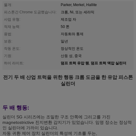
물개:
Parker, Merkel, Hallite
피스톤간 Chrome 도금했습니다:
크롬, Ni, 또는 세라믹
사업 유형:
제조업 자
적재 능력:
50 톤
용법:
자동화와 통제
보증:
일년
작동 온도:
정상적인 온도
기원:
산둥 성, 중국
덤프 트럭 유압 램
덤프 트럭 액압 실린더
하이 라이트:
,
전기 두 배 산업 트럭을 위한 행동 크롬 도금을 한 유압 피스톤
실린더
두 배 행동:
실린더 SG 시리즈에는 조밀한 구조 안쪽에 그리고를 가진
magnetostrictive 진지변환 감지기가 있었습니다. 임명 장소는 정상적
인 실린더에 가까이 있습니다.
자동 귀환 제어 장치 실린더의 특성에 기초를 두는,