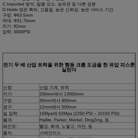
C.Imported 방석, 밀봉 요소, 송유관 및 다른 성분
D.Holds 많은 특허, 고품질, 높은 신뢰성, 높은 서비스 기간.
구멍: Φ63.5mm
막대: Φ31.75mm
치기: 92mm
압력: 3000PSI
전기 두 배 산업 트럭을 위한 행동 크롬 도금을 한 유압 피스톤
실린더
신청:
산업 기계, 트럭
치기:
200mm에서 13000mm
구멍:
40mm에서 800mm
갱구:
12mm에서 500mm
일 압력:
16Mpa에 62Mpa (2250 PSI – 10150 PSI)
물개:
Hallite, Parker, Merkel, DingZing, 등.
페인트:
빨강, 회색, 노랗고, 까만, 등.
물자:
스테인리스