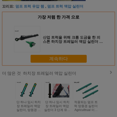
덤프 트럭 유압 램
덤프 트럭 액압 실린더
꼬리표:
,
가장 저렴 한 가격 으로
산업 트럭을 위해 크롬 도금을 한 피
스톤 하치장 트레일러 액압 실린더 두
배 행동
계속하다
하치장 트레일러 액압 실린더
더 많은 것
단 하나 임시 하치
단 하나 임시 하치
적용되는 덤프 트
농업 하치
장 트레일러 액압
장 트레일러 액압
럭 망원경 실린더
일러 액압
실린더, 망원경 덤
실린더 3 단계 유형
Agricultrual 이중
다 단계 TS
프 트럭 실린더
을 그리는 반대로
임시 강철 트럭
증명