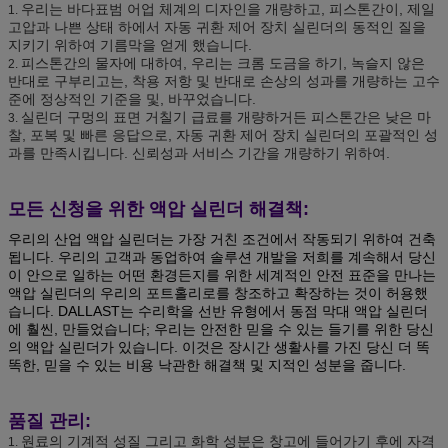
우리는 바다표범 어업 체계의 디자인을 개량하고, 피스톤간이, 제일
1.
고압과 나쁜 상태 하에서 자동 귀환 제어 장치 실린더의 동적인 질을
지키기 위하여 기름막을 얻게 했습니다.
피스톤간의 물자에 대하여, 우리는 크롬 도금을 하기, 녹슬지 않은
2.
반대로 구부리고는, 착용 저항 및 반대로 손상의 성과를 개량하는 고수
준에 정상적인 기준을 및, 바꾸었습니다.
실린더 구멍의 표면 거칠기 급료를 개량하거든 피스톤간은 낮은 마
3.
찰, 포복 및 빠른 응답으로, 자동 귀환 제어 장치 실린더의 포괄적인 성
과를 만족시킵니다. 신뢰성과 서비스 기간을 개량하기 위하여.
모든 신청을 위한 액압 실린더 해결책:
우리의 산업 액압 실린더는 가장 거친 조건에서 작동되기 위하여 건축
됩니다. 우리의 고객과 동업하여 솔루션 개발을 저희를 계속해서 당신
이 안으로 일하는 어떤 환경든지를 위한 세계적인 안전 표준을 만나는
액압 실린더의 우리의 포트홀리로를 창조하고 확장하는 것이 허용했
습니다. DALLAST는 수리학을 선반 유형에서 동점 막대 액압 실린더
에 훨씬, 만들었습니다; 우리는 안전한 믿을 수 있는 들기를 위한 당신
의 액압 실린더가 있습니다. 이것은 장시간 생활사를 가진 당신 더 똑
똑한, 믿을 수 있는 비용 낙관한 해결책 및 지적인 성분을 줍니다.
품질 관리:
원료의 기계적 성질 그리고 화학 성분은 창고에 들어가기 후에 자격
1.