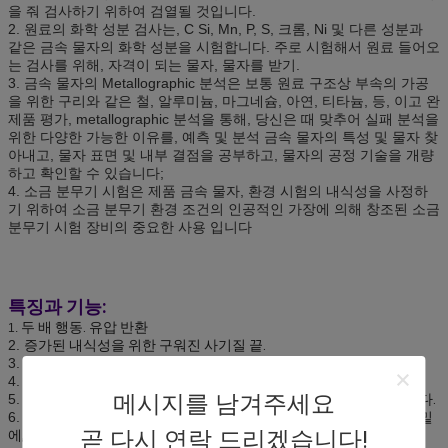
을 줘 검사하기 위하여 검열될 것입니다.
2. 원료의 화학 성분 검사는, C Si, Mn, P, S, 크롬, Ni 및 다른 성분과
같은 금속 물자의 화학 성분을 시험합니다. 주로 시험해서 원료 들어오
는 검사를 위해, 자격이 되는 물자, 물자를 받기.
3. 금속 물자의 Metallographic 분석은 보통 원료 구조상 부속의 가공
을 위한 구리와 같은 철, 알루미늄, 마그네슘, 아연, 티타늄, 등, 이고 완
제품 평가, metallographic 분석을 통해, 당신은 때 맞추어 실패 분석을
위한 다양한 가능한 이유를, 예측 및 분석 금속 물자의 특성 및 물자 찾
아내고, 물자 표면 및 내부 결점을 공부하고, 물자의 공정 기술을 개량
하고 확인할 수 있습니다;
4. 소금 분무기 시험은 제품 금속 물자, 환경 시험의 내식성을 사정하
기 위하여 소금 분무기 환경 조건의 인공적인 가장에 의해 창조된 소금
분무기 시험 장비의 중요한 사용 입니다
특징과 기능:
두 배 행동. 유압 반환
1.
2.
증가된 내식성을 위한 구워진 사기질 끝.
3.
붙박이 안전 밸브는 우연한에 pressurixation 막습니다.
4.
달리기 위하여 두 배 반복 펌프 장비되십시오.
메시지를 남겨주세요
5.
RR 실린더는 통제되는 무거운 짐을 전제로 하는 제일 해결책 입니다.
6.
조정을 대체하는 것은 통제되는을 위한 RR 실린더를 가진 전시의 밑
곧 다시 연락 드리겠습니다!
에, 굴러 낮추는 가동을 드.