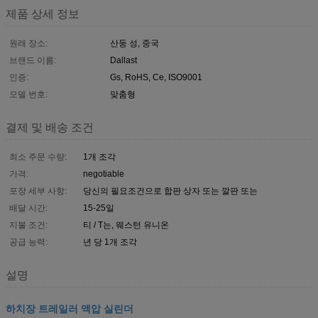
제품 상세 정보
원래 장소:
산둥 성, 중국
브랜드 이름:
Dallast
인증:
Gs, RoHS, Ce, ISO9001
모델 번호:
맞춤형
결제 및 배송 조건
최소 주문 수량:
1개 조각
가격:
negotiable
포장 세부 사항:
당신의 필요조건으로 합판 상자 또는 깔판 또는
배달 시간:
15-25일
지불 조건:
티 / T는, 웨스턴 유니온
공급 능력:
년 당 1개 조각
설명
하치장 트레일러 액압 실린더